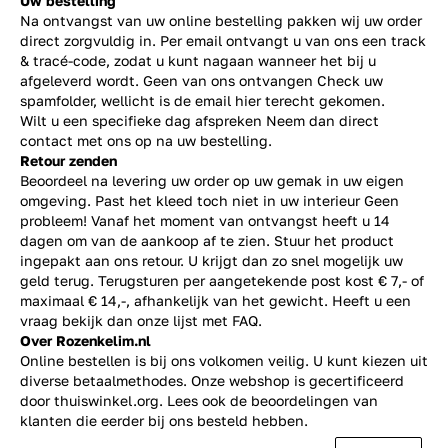
Uw bestelling
Na ontvangst van uw online bestelling pakken wij uw order
direct zorgvuldig in. Per email ontvangt u van ons een track
& tracé-code, zodat u kunt nagaan wanneer het bij u
afgeleverd wordt. Geen van ons ontvangen Check uw
spamfolder, wellicht is de email hier terecht gekomen.
Wilt u een specifieke dag afspreken Neem dan direct
contact
met ons op na uw bestelling.
Retour zenden
Beoordeel na levering uw order op uw gemak in uw eigen
omgeving. Past het kleed toch niet in uw interieur Geen
probleem! Vanaf het moment van ontvangst heeft u 14
dagen om van de aankoop af te zien. Stuur het product
ingepakt aan ons retour. U krijgt dan zo snel mogelijk uw
geld terug. Terugsturen per aangetekende post kost € 7,- of
maximaal € 14,-, afhankelijk van het gewicht. Heeft u een
vraag bekijk dan onze lijst met
FAQ.
Over Rozenkelim.nl
Online bestellen is bij ons volkomen veilig. U kunt kiezen uit
diverse betaalmethodes. Onze webshop is gecertificeerd
door thuiswinkel.org. Lees ook de
beoordelingen
van
klanten die eerder bij ons besteld hebben.