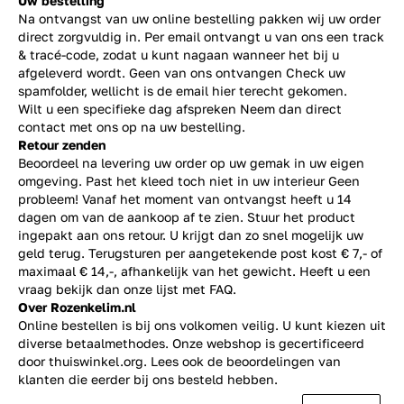
Uw bestelling
Na ontvangst van uw online bestelling pakken wij uw order
direct zorgvuldig in. Per email ontvangt u van ons een track
& tracé-code, zodat u kunt nagaan wanneer het bij u
afgeleverd wordt. Geen van ons ontvangen Check uw
spamfolder, wellicht is de email hier terecht gekomen.
Wilt u een specifieke dag afspreken Neem dan direct
contact
met ons op na uw bestelling.
Retour zenden
Beoordeel na levering uw order op uw gemak in uw eigen
omgeving. Past het kleed toch niet in uw interieur Geen
probleem! Vanaf het moment van ontvangst heeft u 14
dagen om van de aankoop af te zien. Stuur het product
ingepakt aan ons retour. U krijgt dan zo snel mogelijk uw
geld terug. Terugsturen per aangetekende post kost € 7,- of
maximaal € 14,-, afhankelijk van het gewicht. Heeft u een
vraag bekijk dan onze lijst met
FAQ.
Over Rozenkelim.nl
Online bestellen is bij ons volkomen veilig. U kunt kiezen uit
diverse betaalmethodes. Onze webshop is gecertificeerd
door thuiswinkel.org. Lees ook de
beoordelingen
van
klanten die eerder bij ons besteld hebben.