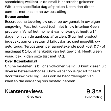
spamfolder, wellicht is de email hier terecht gekomen.
Wilt u een specifieke dag afspreken Neem dan direct
contact
met ons op na uw bestelling.
Retour zenden
Beoordeel na levering uw order op uw gemak in uw eigen
omgeving. Past het kleed toch niet in uw interieur Geen
probleem! Vanaf het moment van ontvangst heeft u 14
dagen om van de aankoop af te zien. Stuur het product
ingepakt aan ons retour. U krijgt dan zo snel mogelijk uw
geld terug. Terugsturen per aangetekende post kost € 7,- of
maximaal € 14,-, afhankelijk van het gewicht. Heeft u een
vraag bekijk dan onze lijst met
FAQ.
Over Rozenkelim.nl
Online bestellen is bij ons volkomen veilig. U kunt kiezen uit
diverse betaalmethodes. Onze webshop is gecertificeerd
door thuiswinkel.org. Lees ook de
beoordelingen
van
klanten die eerder bij ons besteld hebben.
9.3
Klantenreviews
/10
0 reviews
Beoordeling