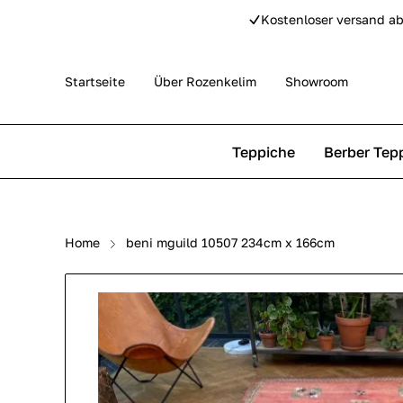
Kostenloser versand ab
Startseite
Über Rozenkelim
Showroom
Teppiche
Berber Tep
Outdoor Teppiche
Beni Ourain Teppiche
Home
beni mguild 10507 234cm x 166cm
Perser Teppich
Beni Mguild Teppiche
Pip Studio Teppiche