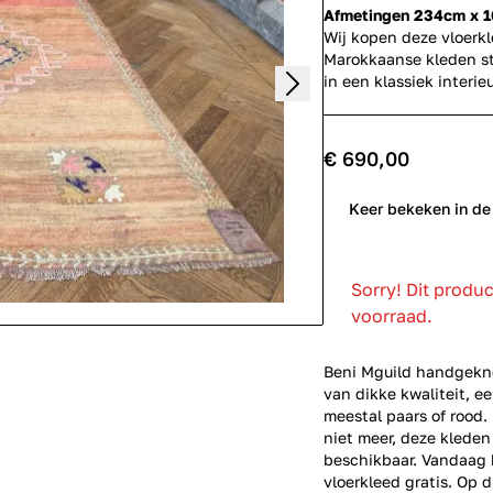
Afmetingen 234cm x 
Wij kopen deze vloerk
Marokkaanse kleden st
in een klassiek inter
€ 690,00
0
Keer bekeken in de
Sorry! Dit produ
voorraad.
Beni Mguild handgekno
van dikke kwaliteit, e
meestal paars of rood
niet meer, deze kleden
beschikbaar. Vandaag b
vloerkleed gratis. Op d