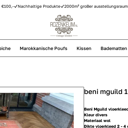
 €100,-
Nachhaltige Produkte
2000m² groBer ausstellungsraum
piche
Marokkanische Poufs
Kissen
Badematten
Vintage Teppiche
Azilal Teppiche
beni mguild 
Replica Teppiche
Beni Mguild vloerklee
Kleur divers
Materiaal wol
Dikte vloerkleed 2 - 4