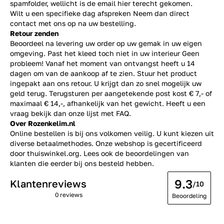
spamfolder, wellicht is de email hier terecht gekomen.
Wilt u een specifieke dag afspreken Neem dan direct
contact
met ons op na uw bestelling.
Retour zenden
Beoordeel na levering uw order op uw gemak in uw eigen
omgeving. Past het kleed toch niet in uw interieur Geen
probleem! Vanaf het moment van ontvangst heeft u 14
dagen om van de aankoop af te zien. Stuur het product
ingepakt aan ons retour. U krijgt dan zo snel mogelijk uw
geld terug. Terugsturen per aangetekende post kost € 7,- of
maximaal € 14,-, afhankelijk van het gewicht. Heeft u een
vraag bekijk dan onze lijst met
FAQ.
Over Rozenkelim.nl
Online bestellen is bij ons volkomen veilig. U kunt kiezen uit
diverse betaalmethodes. Onze webshop is gecertificeerd
door thuiswinkel.org. Lees ook de
beoordelingen
van
klanten die eerder bij ons besteld hebben.
9.3
Klantenreviews
/10
0 reviews
Beoordeling