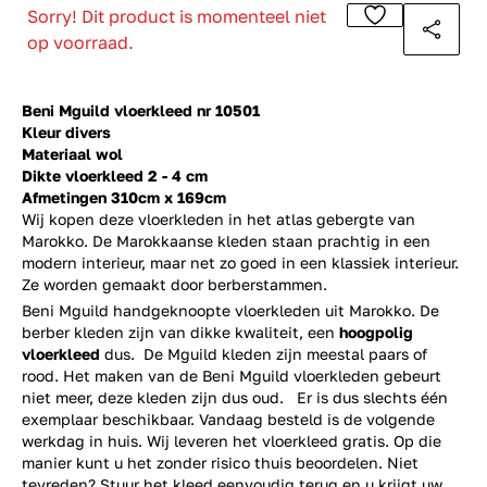
Sorry! Dit product is momenteel niet
op voorraad.
Beni Mguild vloerkleed nr 10501
Kleur divers
Materiaal wol
Dikte vloerkleed 2 - 4 cm
Afmetingen 310cm x 169cm
Wij kopen deze vloerkleden in het atlas gebergte van
Marokko. De Marokkaanse kleden staan prachtig in een
modern interieur, maar net zo goed in een klassiek interieur.
Ze worden gemaakt door berberstammen.
Beni Mguild handgeknoopte vloerkleden uit Marokko. De
berber kleden zijn van dikke kwaliteit, een
hoogpolig
vloerkleed
dus. De Mguild kleden zijn meestal paars of
rood. Het maken van de Beni Mguild vloerkleden gebeurt
niet meer, deze kleden zijn dus oud. Er is dus slechts één
exemplaar beschikbaar. Vandaag besteld is de volgende
werkdag in huis. Wij leveren het vloerkleed gratis. Op die
manier kunt u het zonder risico thuis beoordelen. Niet
tevreden? Stuur het kleed eenvoudig terug en u krijgt uw