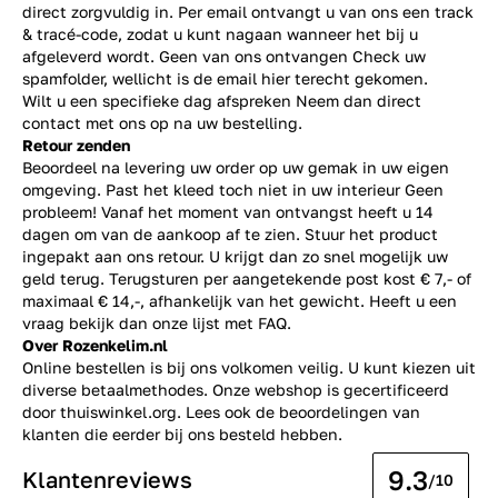
direct zorgvuldig in. Per email ontvangt u van ons een track
& tracé-code, zodat u kunt nagaan wanneer het bij u
afgeleverd wordt. Geen van ons ontvangen Check uw
spamfolder, wellicht is de email hier terecht gekomen.
Wilt u een specifieke dag afspreken Neem dan direct
contact
met ons op na uw bestelling.
Retour zenden
Beoordeel na levering uw order op uw gemak in uw eigen
omgeving. Past het kleed toch niet in uw interieur Geen
probleem! Vanaf het moment van ontvangst heeft u 14
dagen om van de aankoop af te zien. Stuur het product
ingepakt aan ons retour. U krijgt dan zo snel mogelijk uw
geld terug. Terugsturen per aangetekende post kost € 7,- of
maximaal € 14,-, afhankelijk van het gewicht. Heeft u een
vraag bekijk dan onze lijst met
FAQ.
Over Rozenkelim.nl
Online bestellen is bij ons volkomen veilig. U kunt kiezen uit
diverse betaalmethodes. Onze webshop is gecertificeerd
door thuiswinkel.org. Lees ook de
beoordelingen
van
klanten die eerder bij ons besteld hebben.
9.3
Klantenreviews
/10