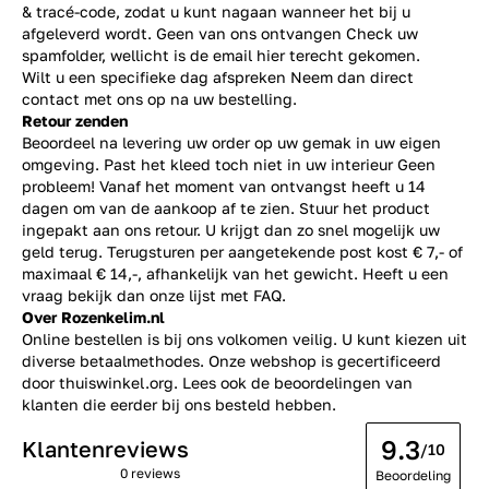
& tracé-code, zodat u kunt nagaan wanneer het bij u
afgeleverd wordt. Geen van ons ontvangen Check uw
spamfolder, wellicht is de email hier terecht gekomen.
Wilt u een specifieke dag afspreken Neem dan direct
contact
met ons op na uw bestelling.
Retour zenden
Beoordeel na levering uw order op uw gemak in uw eigen
omgeving. Past het kleed toch niet in uw interieur Geen
probleem! Vanaf het moment van ontvangst heeft u 14
dagen om van de aankoop af te zien. Stuur het product
ingepakt aan ons retour. U krijgt dan zo snel mogelijk uw
geld terug. Terugsturen per aangetekende post kost € 7,- of
maximaal € 14,-, afhankelijk van het gewicht. Heeft u een
vraag bekijk dan onze lijst met
FAQ.
Over Rozenkelim.nl
Online bestellen is bij ons volkomen veilig. U kunt kiezen uit
diverse betaalmethodes. Onze webshop is gecertificeerd
door thuiswinkel.org. Lees ook de
beoordelingen
van
klanten die eerder bij ons besteld hebben.
9.3
Klantenreviews
/10
0 reviews
Beoordeling