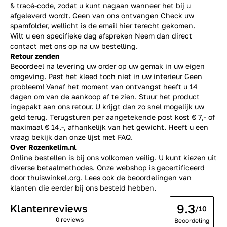
& tracé-code, zodat u kunt nagaan wanneer het bij u
afgeleverd wordt. Geen van ons ontvangen Check uw
spamfolder, wellicht is de email hier terecht gekomen.
Wilt u een specifieke dag afspreken Neem dan direct
contact
met ons op na uw bestelling.
Retour zenden
Beoordeel na levering uw order op uw gemak in uw eigen
omgeving. Past het kleed toch niet in uw interieur Geen
probleem! Vanaf het moment van ontvangst heeft u 14
dagen om van de aankoop af te zien. Stuur het product
ingepakt aan ons retour. U krijgt dan zo snel mogelijk uw
geld terug. Terugsturen per aangetekende post kost € 7,- of
maximaal € 14,-, afhankelijk van het gewicht. Heeft u een
vraag bekijk dan onze lijst met
FAQ.
Over Rozenkelim.nl
Online bestellen is bij ons volkomen veilig. U kunt kiezen uit
diverse betaalmethodes. Onze webshop is gecertificeerd
door thuiswinkel.org. Lees ook de
beoordelingen
van
klanten die eerder bij ons besteld hebben.
9.3
Klantenreviews
/10
0 reviews
Beoordeling